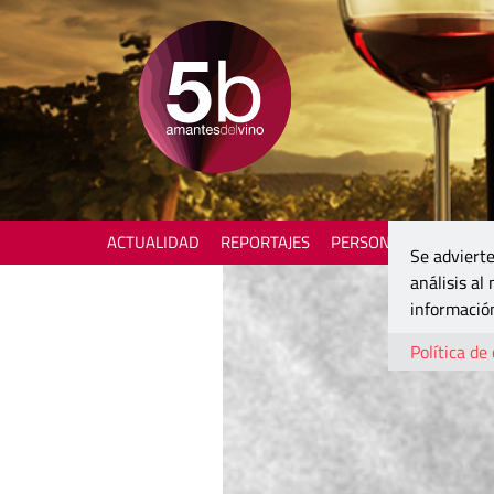
ACTUALIDAD
REPORTAJES
PERSONAJES
ENOTU
Se advierte
análisis al
información
Política de