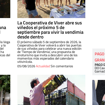
La Cooperativa de Viver abre sus
una
viñedos el próximo 5 de
l
septiembre para vivir la vendimia
desde dentro
 la Vega
El próximo sábado 5 de septiembre de 2026, la
 y la
Cooperativa de Viver volverá a abrir las puertas
del
de sus viñedos para celebrar una nueva edición
 ha
de ‘Tiempo de Vendimia’, una propuesta de
PAGO
cas del
enoturismo que invita a descubrir uno de los
momentos más esperados del calendario
GRAN
vitivinícola.
PAGO 
05/08/2026
Actualidad
Sin comentarios
DO Cav
Garnac