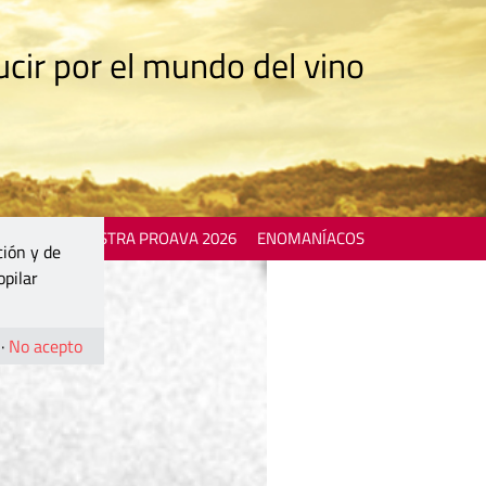
cir por el mundo del vino
 EVENTS
MOSTRA PROAVA 2026
ENOMANÍACOS
ción y de
opilar
·
No acepto