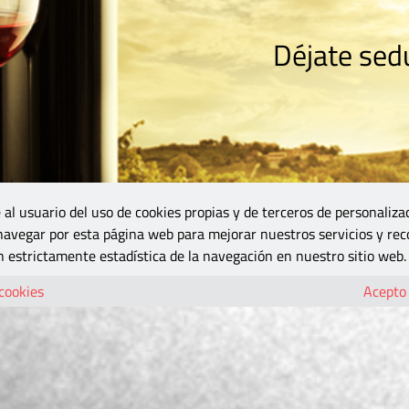
Déjate sedu
RISMO
ZONA DO
VINOS Y MÁS
GASTRONOMÍA
BLOGS
5B
 al usuario del uso de cookies propias y de terceros de personaliza
 navegar por esta página web para mejorar nuestros servicios y rec
 estrictamente estadística de la navegación en nuestro sitio web.
 cookies
Acepto