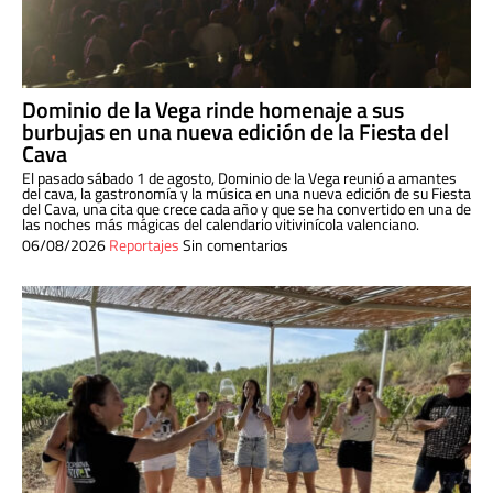
Dominio de la Vega rinde homenaje a sus
burbujas en una nueva edición de la Fiesta del
Cava
El pasado sábado 1 de agosto, Dominio de la Vega reunió a amantes
del cava, la gastronomía y la música en una nueva edición de su Fiesta
del Cava, una cita que crece cada año y que se ha convertido en una de
las noches más mágicas del calendario vitivinícola valenciano.
06/08/2026
Reportajes
Sin comentarios