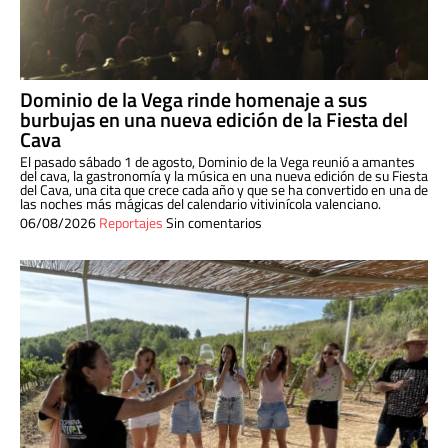
Dominio de la Vega rinde homenaje a sus
burbujas en una nueva edición de la Fiesta del
Cava
El pasado sábado 1 de agosto, Dominio de la Vega reunió a amantes
del cava, la gastronomía y la música en una nueva edición de su Fiesta
del Cava, una cita que crece cada año y que se ha convertido en una de
las noches más mágicas del calendario vitivinícola valenciano.
06/08/2026
Reportajes
Sin comentarios