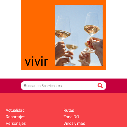
Actualidad
Rutas
Reportajes
Zona DO
Personajes
Vinos y más