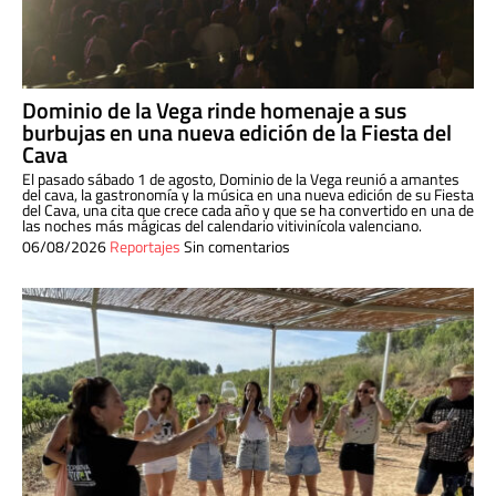
Dominio de la Vega rinde homenaje a sus
burbujas en una nueva edición de la Fiesta del
Cava
El pasado sábado 1 de agosto, Dominio de la Vega reunió a amantes
del cava, la gastronomía y la música en una nueva edición de su Fiesta
del Cava, una cita que crece cada año y que se ha convertido en una de
las noches más mágicas del calendario vitivinícola valenciano.
06/08/2026
Reportajes
Sin comentarios