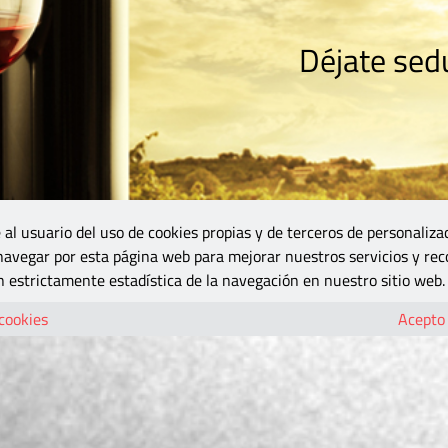
Déjate sedu
RISMO
ZONA DO
VINOS Y MÁS
GASTRONOMÍA
BLOGS
5B
 al usuario del uso de cookies propias y de terceros de personaliza
 navegar por esta página web para mejorar nuestros servicios y rec
 estrictamente estadística de la navegación en nuestro sitio web.
 cookies
Acepto