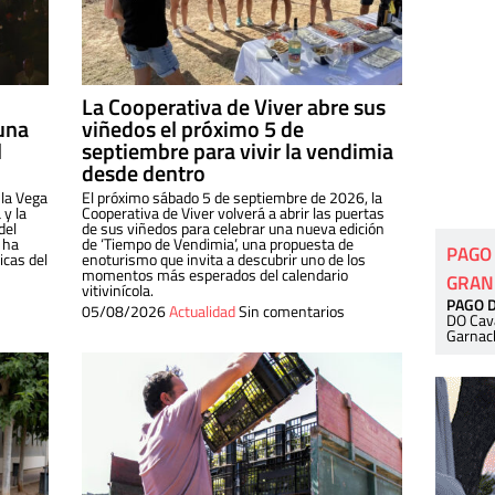
La Cooperativa de Viver abre sus
una
viñedos el próximo 5 de
l
septiembre para vivir la vendimia
desde dentro
 la Vega
El próximo sábado 5 de septiembre de 2026, la
 y la
Cooperativa de Viver volverá a abrir las puertas
del
de sus viñedos para celebrar una nueva edición
 ha
de ‘Tiempo de Vendimia’, una propuesta de
PAGO
cas del
enoturismo que invita a descubrir uno de los
momentos más esperados del calendario
GRAN
vitivinícola.
PAGO 
05/08/2026
Actualidad
Sin comentarios
DO Cav
Garnac