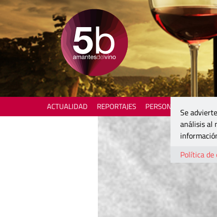
ACTUALIDAD
REPORTAJES
PERSONAJES
ENOTU
Se advierte
análisis al
información
Política de