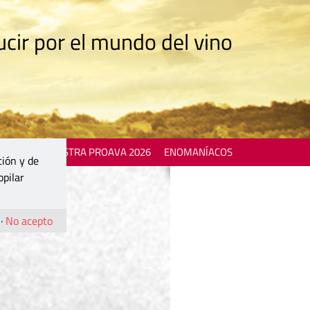
cir por el mundo del vino
 EVENTS
MOSTRA PROAVA 2026
ENOMANÍACOS
ción y de
opilar
·
No acepto