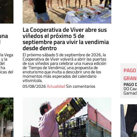
La Cooperativa de Viver abre sus
una
viñedos el próximo 5 de
l
septiembre para vivir la vendimia
desde dentro
 la Vega
El próximo sábado 5 de septiembre de 2026, la
 y la
Cooperativa de Viver volverá a abrir las puertas
del
de sus viñedos para celebrar una nueva edición
 ha
de ‘Tiempo de Vendimia’, una propuesta de
PAGO
cas del
enoturismo que invita a descubrir uno de los
momentos más esperados del calendario
GRAN
vitivinícola.
PAGO 
05/08/2026
Actualidad
Sin comentarios
DO Cav
Garnac