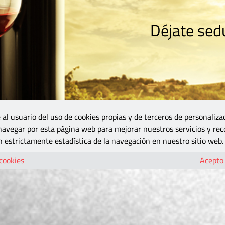
Déjate sedu
RISMO
ZONA DO
VINOS Y MÁS
GASTRONOMÍA
BLOGS
5B
 al usuario del uso de cookies propias y de terceros de personaliza
 navegar por esta página web para mejorar nuestros servicios y rec
 estrictamente estadística de la navegación en nuestro sitio web.
 cookies
Acepto