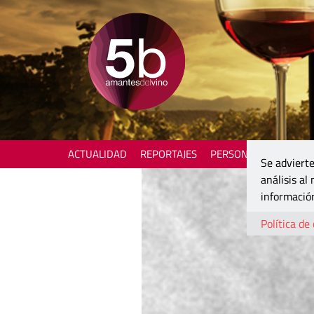
ACTUALIDAD
REPORTAJES
PERSONAJES
ENOTU
Se advierte
análisis al
información
Política de