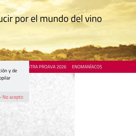
cir por el mundo del vino
 EVENTS
MOSTRA PROAVA 2026
ENOMANÍACOS
ción y de
opilar
·
No acepto