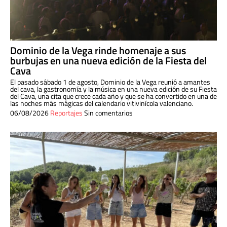
Dominio de la Vega rinde homenaje a sus
burbujas en una nueva edición de la Fiesta del
Cava
El pasado sábado 1 de agosto, Dominio de la Vega reunió a amantes
del cava, la gastronomía y la música en una nueva edición de su Fiesta
del Cava, una cita que crece cada año y que se ha convertido en una de
las noches más mágicas del calendario vitivinícola valenciano.
06/08/2026
Reportajes
Sin comentarios