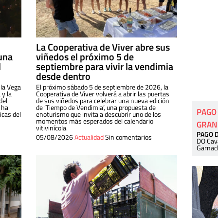
La Cooperativa de Viver abre sus
una
viñedos el próximo 5 de
l
septiembre para vivir la vendimia
desde dentro
 la Vega
El próximo sábado 5 de septiembre de 2026, la
 y la
Cooperativa de Viver volverá a abrir las puertas
del
de sus viñedos para celebrar una nueva edición
 ha
de ‘Tiempo de Vendimia’, una propuesta de
PAGO
cas del
enoturismo que invita a descubrir uno de los
momentos más esperados del calendario
GRAN
vitivinícola.
PAGO 
05/08/2026
Actualidad
Sin comentarios
DO Cav
Garnac