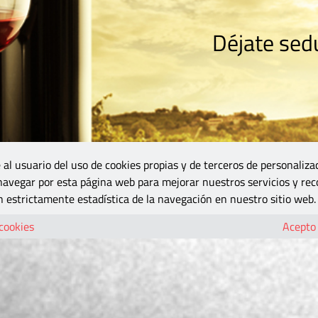
Déjate sedu
RISMO
ZONA DO
VINOS Y MÁS
GASTRONOMÍA
BLOGS
5B
 al usuario del uso de cookies propias y de terceros de personaliza
 navegar por esta página web para mejorar nuestros servicios y rec
 estrictamente estadística de la navegación en nuestro sitio web.
 cookies
Acepto