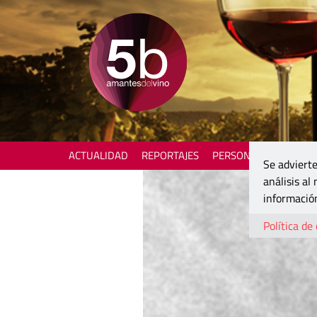
ACTUALIDAD
REPORTAJES
PERSONAJES
ENOTU
Se advierte
análisis al
información
Política de