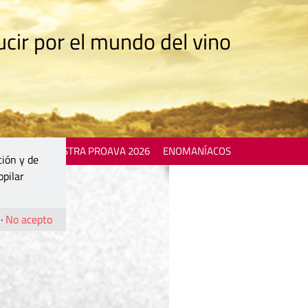
cir por el mundo del vino
 EVENTS
MOSTRA PROAVA 2026
ENOMANÍACOS
ción y de
opilar
·
No acepto