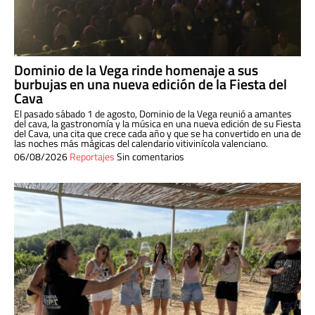
Dominio de la Vega rinde homenaje a sus
burbujas en una nueva edición de la Fiesta del
Cava
El pasado sábado 1 de agosto, Dominio de la Vega reunió a amantes
del cava, la gastronomía y la música en una nueva edición de su Fiesta
del Cava, una cita que crece cada año y que se ha convertido en una de
las noches más mágicas del calendario vitivinícola valenciano.
06/08/2026
Reportajes
Sin comentarios