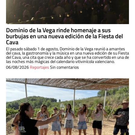
Dominio de la Vega rinde homenaje a sus
burbujas en una nueva edición de la Fiesta del
Cava
El pasado sábado 1 de agosto, Dominio de la Vega reunió a amantes
del cava, la gastronomía y la música en una nueva edición de su Fiesta
del Cava, una cita que crece cada año y que se ha convertido en una de
las noches más mágicas del calendario vitivinícola valenciano.
06/08/2026
Reportajes
Sin comentarios