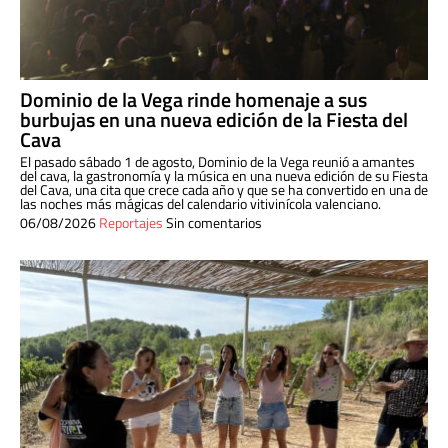
Dominio de la Vega rinde homenaje a sus
burbujas en una nueva edición de la Fiesta del
Cava
El pasado sábado 1 de agosto, Dominio de la Vega reunió a amantes
del cava, la gastronomía y la música en una nueva edición de su Fiesta
del Cava, una cita que crece cada año y que se ha convertido en una de
las noches más mágicas del calendario vitivinícola valenciano.
06/08/2026
Reportajes
Sin comentarios