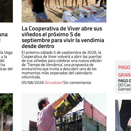
La Cooperativa de Viver abre sus
una
viñedos el próximo 5 de
l
septiembre para vivir la vendimia
desde dentro
 la Vega
El próximo sábado 5 de septiembre de 2026, la
 y la
Cooperativa de Viver volverá a abrir las puertas
del
de sus viñedos para celebrar una nueva edición
 ha
de ‘Tiempo de Vendimia’, una propuesta de
PAGO
cas del
enoturismo que invita a descubrir uno de los
momentos más esperados del calendario
GRAN
vitivinícola.
PAGO 
05/08/2026
Actualidad
Sin comentarios
DO Cav
Garnac