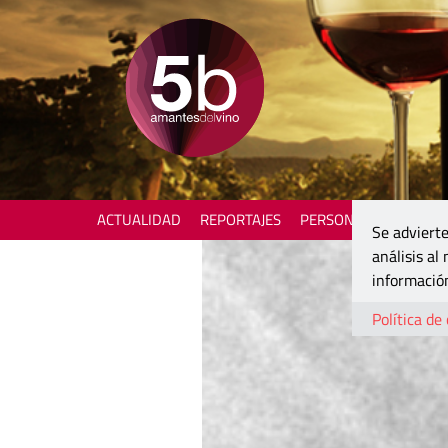
ACTUALIDAD
REPORTAJES
PERSONAJES
ENOTU
Se advierte
análisis al
información
Política de