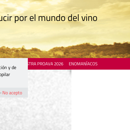
cir por el mundo del vino
 EVENTS
MOSTRA PROAVA 2026
ENOMANÍACOS
ción y de
opilar
·
No acepto