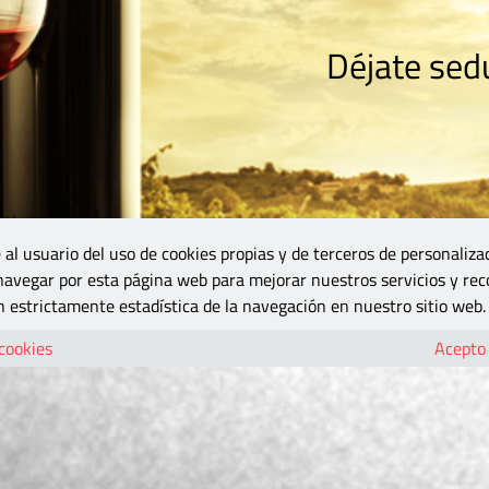
Déjate sedu
RISMO
ZONA DO
VINOS Y MÁS
GASTRONOMÍA
BLOGS
5B
 al usuario del uso de cookies propias y de terceros de personaliza
 navegar por esta página web para mejorar nuestros servicios y rec
 estrictamente estadística de la navegación en nuestro sitio web.
 cookies
Acepto