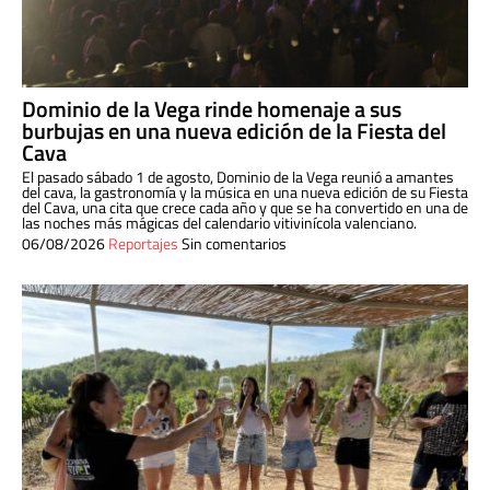
Dominio de la Vega rinde homenaje a sus
burbujas en una nueva edición de la Fiesta del
Cava
El pasado sábado 1 de agosto, Dominio de la Vega reunió a amantes
del cava, la gastronomía y la música en una nueva edición de su Fiesta
del Cava, una cita que crece cada año y que se ha convertido en una de
las noches más mágicas del calendario vitivinícola valenciano.
06/08/2026
Reportajes
Sin comentarios