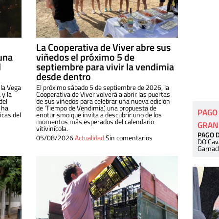
La Cooperativa de Viver abre sus
una
viñedos el próximo 5 de
l
septiembre para vivir la vendimia
desde dentro
 la Vega
El próximo sábado 5 de septiembre de 2026, la
 y la
Cooperativa de Viver volverá a abrir las puertas
del
de sus viñedos para celebrar una nueva edición
 ha
de ‘Tiempo de Vendimia’, una propuesta de
PAGO
cas del
enoturismo que invita a descubrir uno de los
momentos más esperados del calendario
GRAN
vitivinícola.
PAGO 
05/08/2026
Actualidad
Sin comentarios
DO Cav
Garnac