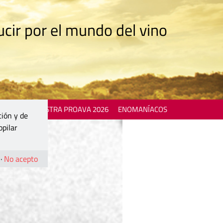
cir por el mundo del vino
 EVENTS
MOSTRA PROAVA 2026
ENOMANÍACOS
ción y de
opilar
·
No acepto