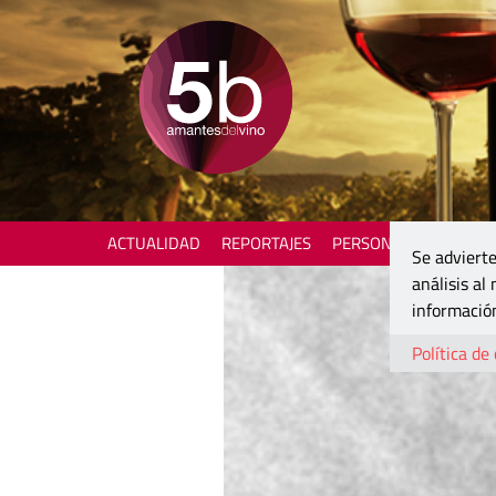
ACTUALIDAD
REPORTAJES
PERSONAJES
ENOTU
Se advierte
análisis al
información
Política de