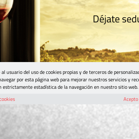
Déjate sedu
RISMO
ZONA DO
VINOS Y MÁS
GASTRONOMÍA
BLOGS
5B
 al usuario del uso de cookies propias y de terceros de personaliza
 navegar por esta página web para mejorar nuestros servicios y rec
 estrictamente estadística de la navegación en nuestro sitio web.
 cookies
Acepto