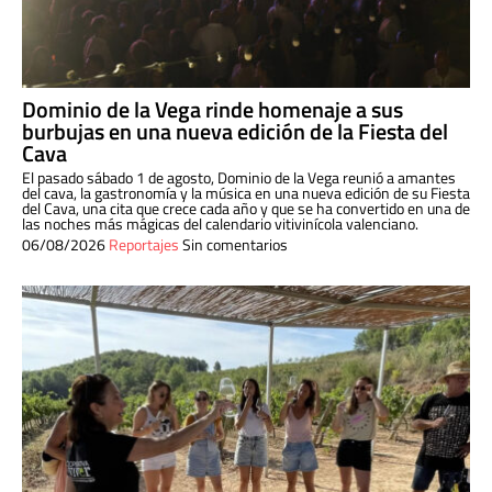
Dominio de la Vega rinde homenaje a sus
burbujas en una nueva edición de la Fiesta del
Cava
El pasado sábado 1 de agosto, Dominio de la Vega reunió a amantes
del cava, la gastronomía y la música en una nueva edición de su Fiesta
del Cava, una cita que crece cada año y que se ha convertido en una de
las noches más mágicas del calendario vitivinícola valenciano.
06/08/2026
Reportajes
Sin comentarios