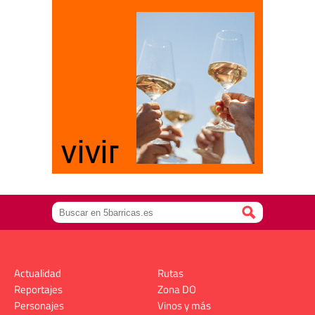
Actualidad
Rutas
Reportajes
Zona DO
Personajes
Vinos y más