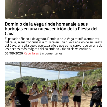
Dominio de la Vega rinde homenaje a sus
burbujas en una nueva edición de la Fiesta del
Cava
El pasado sábado 1 de agosto, Dominio de la Vega reunió a amantes
del cava, la gastronomía y la música en una nueva edición de su Fiesta
del Cava, una cita que crece cada año y que se ha convertido en una de
las noches más mágicas del calendario vitivinícola valenciano.
06/08/2026
Reportajes
Sin comentarios