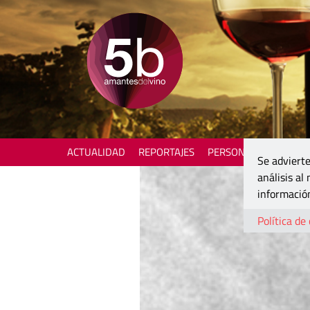
ACTUALIDAD
REPORTAJES
PERSONAJES
ENOTU
Se advierte
análisis al
información
Política de