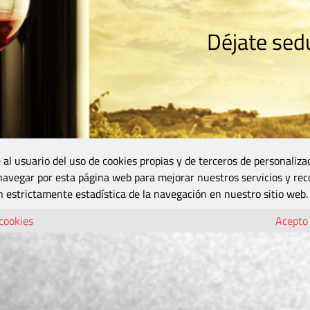
Déjate sedu
RISMO
ZONA DO
VINOS Y MÁS
GASTRONOMÍA
BLOGS
5B
 al usuario del uso de cookies propias y de terceros de personaliza
 navegar por esta página web para mejorar nuestros servicios y rec
 estrictamente estadística de la navegación en nuestro sitio web.
 cookies
Acepto