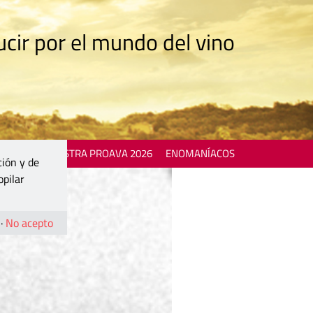
cir por el mundo del vino
 EVENTS
MOSTRA PROAVA 2026
ENOMANÍACOS
ción y de
opilar
·
No acepto