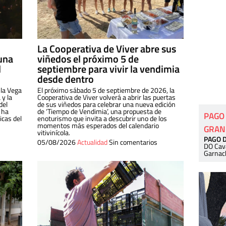
La Cooperativa de Viver abre sus
una
viñedos el próximo 5 de
l
septiembre para vivir la vendimia
desde dentro
 la Vega
El próximo sábado 5 de septiembre de 2026, la
 y la
Cooperativa de Viver volverá a abrir las puertas
del
de sus viñedos para celebrar una nueva edición
 ha
de ‘Tiempo de Vendimia’, una propuesta de
PAGO
cas del
enoturismo que invita a descubrir uno de los
momentos más esperados del calendario
GRAN
vitivinícola.
PAGO 
05/08/2026
Actualidad
Sin comentarios
DO Cav
Garnac