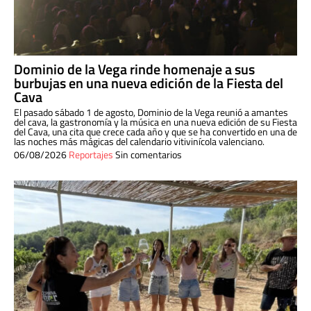
Dominio de la Vega rinde homenaje a sus
burbujas en una nueva edición de la Fiesta del
Cava
El pasado sábado 1 de agosto, Dominio de la Vega reunió a amantes
del cava, la gastronomía y la música en una nueva edición de su Fiesta
del Cava, una cita que crece cada año y que se ha convertido en una de
las noches más mágicas del calendario vitivinícola valenciano.
06/08/2026
Reportajes
Sin comentarios