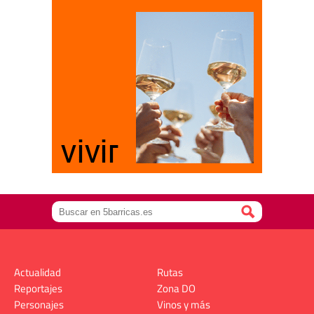
Actualidad
Rutas
Reportajes
Zona DO
Personajes
Vinos y más