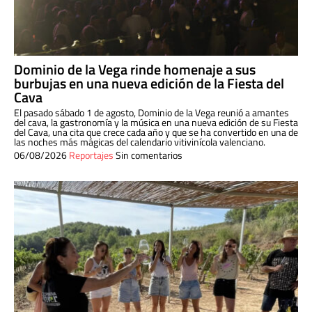
Dominio de la Vega rinde homenaje a sus
burbujas en una nueva edición de la Fiesta del
Cava
El pasado sábado 1 de agosto, Dominio de la Vega reunió a amantes
del cava, la gastronomía y la música en una nueva edición de su Fiesta
del Cava, una cita que crece cada año y que se ha convertido en una de
las noches más mágicas del calendario vitivinícola valenciano.
06/08/2026
Reportajes
Sin comentarios