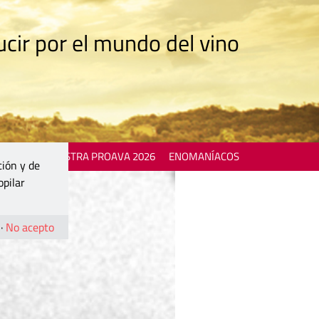
cir por el mundo del vino
 EVENTS
MOSTRA PROAVA 2026
ENOMANÍACOS
ción y de
opilar
·
No acepto