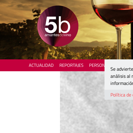
ACTUALIDAD
REPORTAJES
PERSONAJES
ENOTU
Se advierte
análisis al
información
Política de