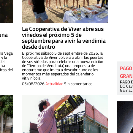
La Cooperativa de Viver abre sus
una
viñedos el próximo 5 de
l
septiembre para vivir la vendimia
desde dentro
 la Vega
El próximo sábado 5 de septiembre de 2026, la
 y la
Cooperativa de Viver volverá a abrir las puertas
del
de sus viñedos para celebrar una nueva edición
 ha
de ‘Tiempo de Vendimia’, una propuesta de
PAGO
cas del
enoturismo que invita a descubrir uno de los
momentos más esperados del calendario
GRAN
vitivinícola.
PAGO 
05/08/2026
Actualidad
Sin comentarios
DO Cav
Garnac