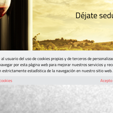
Déjate sedu
RISMO
ZONA DO
VINOS Y MÁS
GASTRONOMÍA
BLOGS
5B
 al usuario del uso de cookies propias y de terceros de personaliza
 navegar por esta página web para mejorar nuestros servicios y rec
 estrictamente estadística de la navegación en nuestro sitio web.
 cookies
Acepto