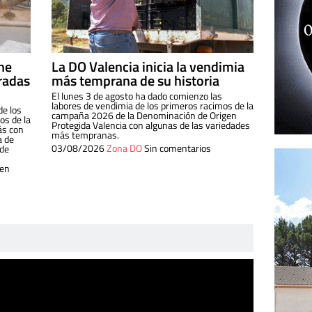
ine
La DO Valencia inicia la vendimia
radas
más temprana de su historia
El lunes 3 de agosto ha dado comienzo las
labores de vendimia de los primeros racimos de la
de los
campaña 2026 de la Denominación de Origen
s de la
Protegida Valencia con algunas de las variedades
ás con
más tempranas.
a de
03/08/2026
Zona DO
Sin comentarios
 de
 en