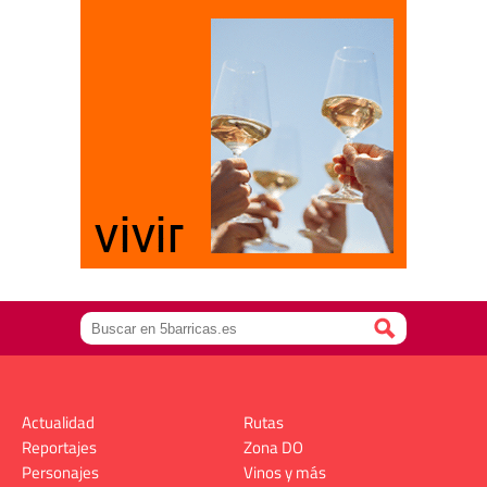
Actualidad
Rutas
Reportajes
Zona DO
Personajes
Vinos y más