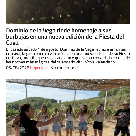
Dominio de la Vega rinde homenaje a sus
burbujas en una nueva edición de la Fiesta del
Cava
El pasado sábado 1 de agosto, Dominio de la Vega reunió a amantes
del cava, la gastronomía y la música en una nueva edición de su Fiesta
del Cava, una cita que crece cada año y que se ha convertido en una de
las noches más mágicas del calendario vitivinícola valenciano.
06/08/2026
Reportajes
Sin comentarios