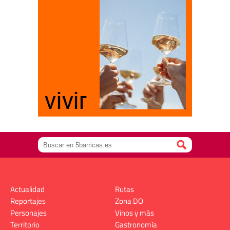
Actualidad
Rutas
Reportajes
Zona DO
Personajes
Vinos y más
Territorio
Gastronomía