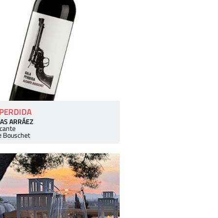
 PERDIDA
AS ARRÁEZ
icante
e Bouschet