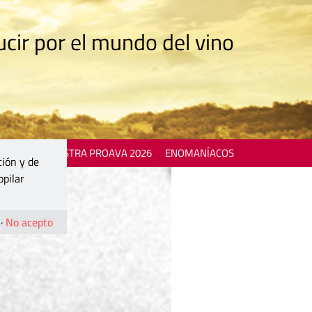
cir por el mundo del vino
 EVENTS
MOSTRA PROAVA 2026
ENOMANÍACOS
ción y de
opilar
·
No acepto