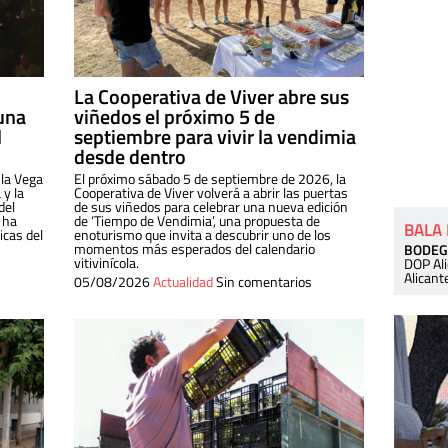
La Cooperativa de Viver abre sus
una
viñedos el próximo 5 de
l
septiembre para vivir la vendimia
desde dentro
 la Vega
El próximo sábado 5 de septiembre de 2026, la
 y la
Cooperativa de Viver volverá a abrir las puertas
del
de sus viñedos para celebrar una nueva edición
 ha
de ‘Tiempo de Vendimia’, una propuesta de
BALA
cas del
enoturismo que invita a descubrir uno de los
momentos más esperados del calendario
BODEG
vitivinícola.
DOP Al
Alicant
05/08/2026
Actualidad
Sin comentarios