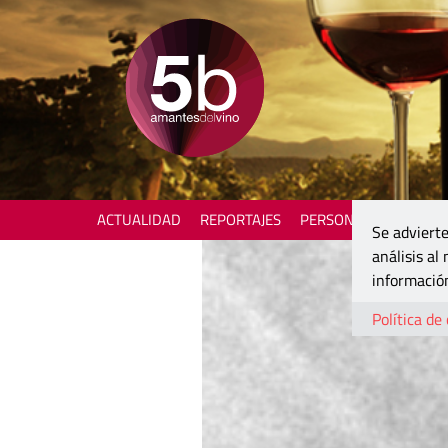
ACTUALIDAD
REPORTAJES
PERSONAJES
ENOTU
Se advierte
análisis al
información
Política de