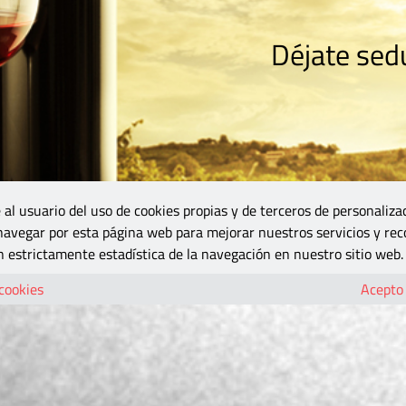
Déjate sedu
RISMO
ZONA DO
VINOS Y MÁS
GASTRONOMÍA
BLOGS
5B
 al usuario del uso de cookies propias y de terceros de personaliza
 navegar por esta página web para mejorar nuestros servicios y rec
 estrictamente estadística de la navegación en nuestro sitio web.
 cookies
Acepto