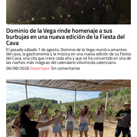
Dominio de la Vega rinde homenaje a sus
burbujas en una nueva edición de la Fiesta del
Cava
El pasado sábado 1 de agosto, Dominio de la Vega reunió a amantes
del cava, la gastronomía y la música en una nueva edición de su Fiesta
del Cava, una cita que crece cada año y que se ha convertido en una de
las noches más mágicas del calendario vitivinícola valenciano.
06/08/2026
Reportajes
Sin comentarios