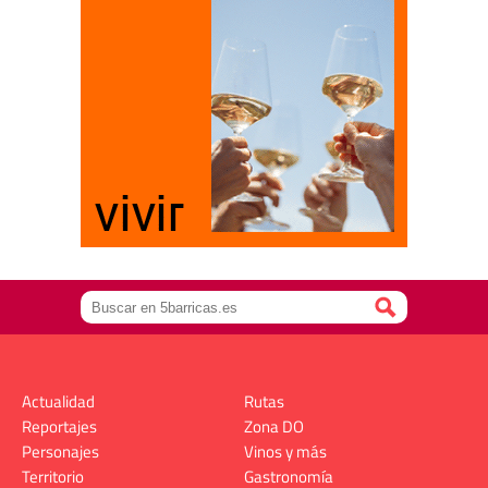
Actualidad
Rutas
Reportajes
Zona DO
Personajes
Vinos y más
Territorio
Gastronomía