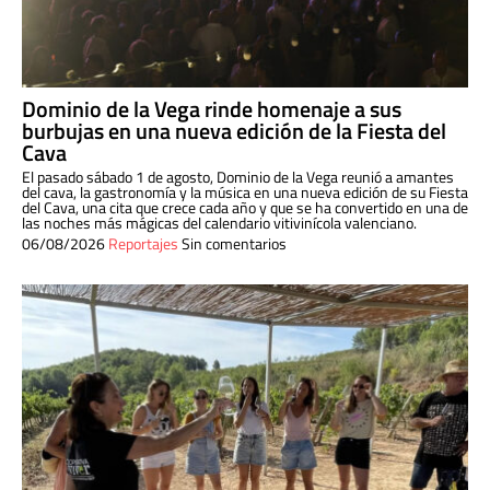
Dominio de la Vega rinde homenaje a sus
burbujas en una nueva edición de la Fiesta del
Cava
El pasado sábado 1 de agosto, Dominio de la Vega reunió a amantes
del cava, la gastronomía y la música en una nueva edición de su Fiesta
del Cava, una cita que crece cada año y que se ha convertido en una de
las noches más mágicas del calendario vitivinícola valenciano.
06/08/2026
Reportajes
Sin comentarios