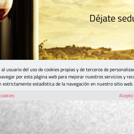
Déjate sedu
RISMO
ZONA DO
VINOS Y MÁS
GASTRONOMÍA
BLOGS
5B
 al usuario del uso de cookies propias y de terceros de personaliza
 navegar por esta página web para mejorar nuestros servicios y rec
 estrictamente estadística de la navegación en nuestro sitio web.
 cookies
Acepto