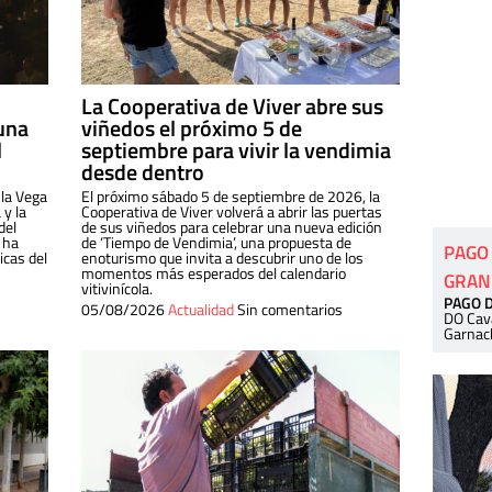
La Cooperativa de Viver abre sus
una
viñedos el próximo 5 de
l
septiembre para vivir la vendimia
desde dentro
 la Vega
El próximo sábado 5 de septiembre de 2026, la
 y la
Cooperativa de Viver volverá a abrir las puertas
del
de sus viñedos para celebrar una nueva edición
 ha
de ‘Tiempo de Vendimia’, una propuesta de
PAGO
cas del
enoturismo que invita a descubrir uno de los
momentos más esperados del calendario
GRAN
vitivinícola.
PAGO 
05/08/2026
Actualidad
Sin comentarios
DO Cav
Garnac