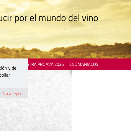
cir por el mundo del vino
 EVENTS
MOSTRA PROAVA 2026
ENOMANÍACOS
ción y de
opilar
·
No acepto