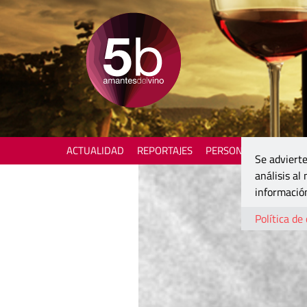
ACTUALIDAD
REPORTAJES
PERSONAJES
ENOTU
Se advierte
análisis al
información
Política de