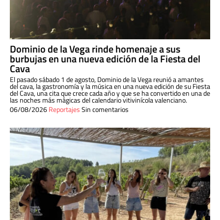
Dominio de la Vega rinde homenaje a sus
burbujas en una nueva edición de la Fiesta del
Cava
El pasado sábado 1 de agosto, Dominio de la Vega reunió a amantes
del cava, la gastronomía y la música en una nueva edición de su Fiesta
del Cava, una cita que crece cada año y que se ha convertido en una de
las noches más mágicas del calendario vitivinícola valenciano.
06/08/2026
Reportajes
Sin comentarios