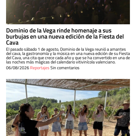
Dominio de la Vega rinde homenaje a sus
burbujas en una nueva edición de la Fiesta del
Cava
El pasado sábado 1 de agosto, Dominio de la Vega reunió a amantes
del cava, la gastronomía y la música en una nueva edición de su Fiesta
del Cava, una cita que crece cada año y que se ha convertido en una de
las noches más mágicas del calendario vitivinícola valenciano.
06/08/2026
Reportajes
Sin comentarios