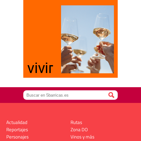
Actualidad
Rutas
Reportajes
Zona DO
Personajes
Vinos y más