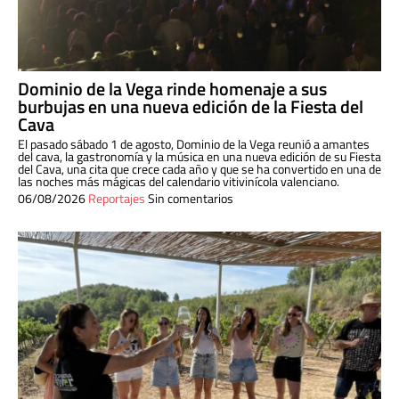
Dominio de la Vega rinde homenaje a sus
burbujas en una nueva edición de la Fiesta del
Cava
El pasado sábado 1 de agosto, Dominio de la Vega reunió a amantes
del cava, la gastronomía y la música en una nueva edición de su Fiesta
del Cava, una cita que crece cada año y que se ha convertido en una de
las noches más mágicas del calendario vitivinícola valenciano.
06/08/2026
Reportajes
Sin comentarios