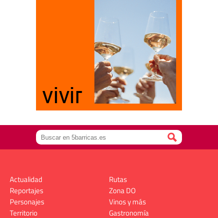
Actualidad
Rutas
Reportajes
Zona DO
Personajes
Vinos y más
Territorio
Gastronomía