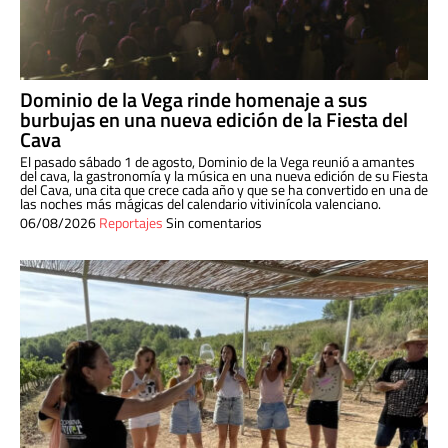
Dominio de la Vega rinde homenaje a sus
burbujas en una nueva edición de la Fiesta del
Cava
El pasado sábado 1 de agosto, Dominio de la Vega reunió a amantes
del cava, la gastronomía y la música en una nueva edición de su Fiesta
del Cava, una cita que crece cada año y que se ha convertido en una de
las noches más mágicas del calendario vitivinícola valenciano.
06/08/2026
Reportajes
Sin comentarios