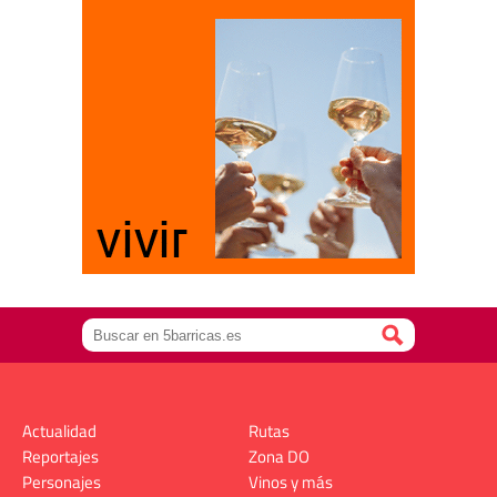
Actualidad
Rutas
Reportajes
Zona DO
Personajes
Vinos y más