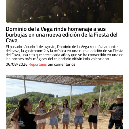
Dominio de la Vega rinde homenaje a sus
burbujas en una nueva edición de la Fiesta del
Cava
El pasado sábado 1 de agosto, Dominio de la Vega reunió a amantes
del cava, la gastronomía y la música en una nueva edición de su Fiesta
del Cava, una cita que crece cada año y que se ha convertido en una de
las noches más mágicas del calendario vitivinícola valenciano.
06/08/2026
Reportajes
Sin comentarios