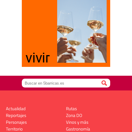
Actualidad
Rutas
Reportajes
Zona DO
Personajes
Vinos y más
Territorio
Gastronomía