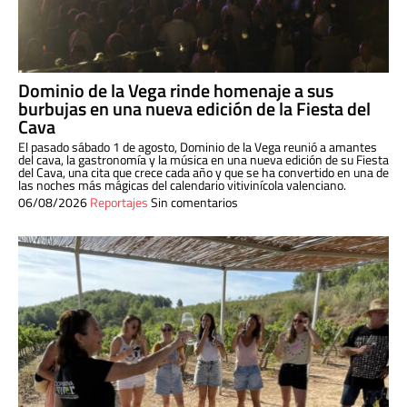
Dominio de la Vega rinde homenaje a sus
burbujas en una nueva edición de la Fiesta del
Cava
El pasado sábado 1 de agosto, Dominio de la Vega reunió a amantes
del cava, la gastronomía y la música en una nueva edición de su Fiesta
del Cava, una cita que crece cada año y que se ha convertido en una de
las noches más mágicas del calendario vitivinícola valenciano.
06/08/2026
Reportajes
Sin comentarios