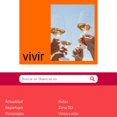
Actualidad
Rutas
Reportajes
Zona DO
Personajes
Vinos y más