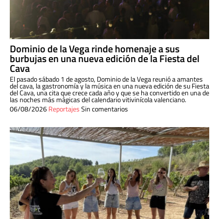
Dominio de la Vega rinde homenaje a sus
burbujas en una nueva edición de la Fiesta del
Cava
El pasado sábado 1 de agosto, Dominio de la Vega reunió a amantes
del cava, la gastronomía y la música en una nueva edición de su Fiesta
del Cava, una cita que crece cada año y que se ha convertido en una de
las noches más mágicas del calendario vitivinícola valenciano.
06/08/2026
Reportajes
Sin comentarios