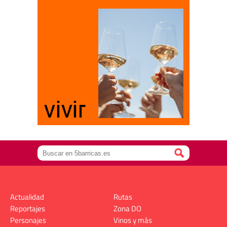
Actualidad
Rutas
Reportajes
Zona DO
Personajes
Vinos y más