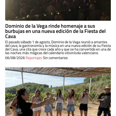
Dominio de la Vega rinde homenaje a sus
burbujas en una nueva edición de la Fiesta del
Cava
El pasado sábado 1 de agosto, Dominio de la Vega reunió a amantes
del cava, la gastronomía y la música en una nueva edición de su Fiesta
del Cava, una cita que crece cada año y que se ha convertido en una de
las noches más mágicas del calendario vitivinícola valenciano.
06/08/2026
Reportajes
Sin comentarios