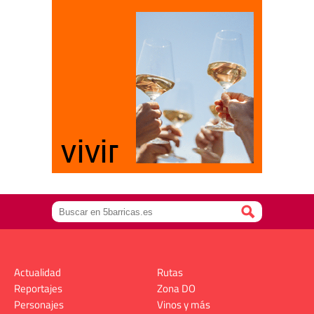
Actualidad
Rutas
Reportajes
Zona DO
Personajes
Vinos y más