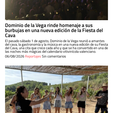
Dominio de la Vega rinde homenaje a sus
burbujas en una nueva edición de la Fiesta del
Cava
El pasado sábado 1 de agosto, Dominio de la Vega reunió a amantes
del cava, la gastronomía y la música en una nueva edición de su Fiesta
del Cava, una cita que crece cada año y que se ha convertido en una de
las noches más mágicas del calendario vitivinícola valenciano.
06/08/2026
Reportajes
Sin comentarios