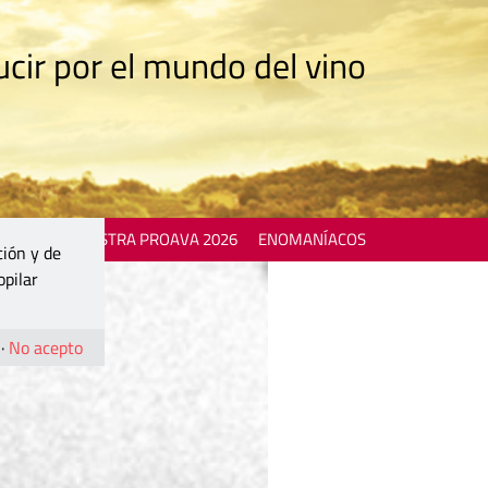
cir por el mundo del vino
 EVENTS
MOSTRA PROAVA 2026
ENOMANÍACOS
ción y de
opilar
·
No acepto