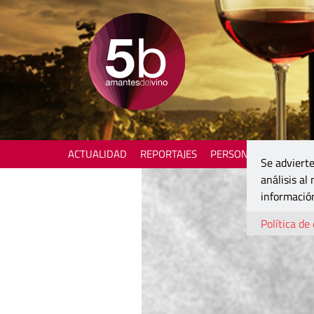
ACTUALIDAD
REPORTAJES
PERSONAJES
ENOTU
Se advierte
análisis al
información
Política de