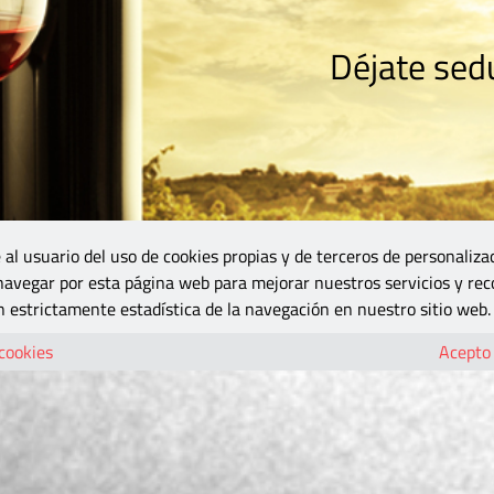
Déjate sedu
RISMO
ZONA DO
VINOS Y MÁS
GASTRONOMÍA
BLOGS
5B
 al usuario del uso de cookies propias y de terceros de personaliza
 navegar por esta página web para mejorar nuestros servicios y rec
 estrictamente estadística de la navegación en nuestro sitio web.
 cookies
Acepto