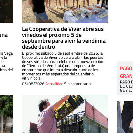
La Cooperativa de Viver abre sus
una
viñedos el próximo 5 de
l
septiembre para vivir la vendimia
desde dentro
 la Vega
El próximo sábado 5 de septiembre de 2026, la
 y la
Cooperativa de Viver volverá a abrir las puertas
del
de sus viñedos para celebrar una nueva edición
 ha
de ‘Tiempo de Vendimia’, una propuesta de
PAGO
cas del
enoturismo que invita a descubrir uno de los
momentos más esperados del calendario
GRAN
vitivinícola.
PAGO 
05/08/2026
Actualidad
Sin comentarios
DO Cav
Garnac