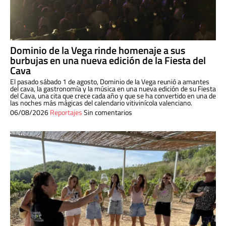
Dominio de la Vega rinde homenaje a sus
burbujas en una nueva edición de la Fiesta del
Cava
El pasado sábado 1 de agosto, Dominio de la Vega reunió a amantes
del cava, la gastronomía y la música en una nueva edición de su Fiesta
del Cava, una cita que crece cada año y que se ha convertido en una de
las noches más mágicas del calendario vitivinícola valenciano.
06/08/2026
Reportajes
Sin comentarios