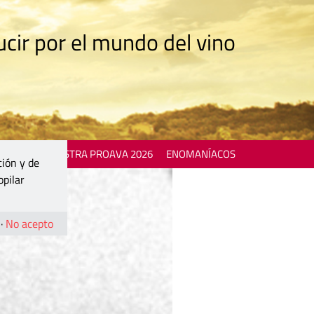
cir por el mundo del vino
 EVENTS
MOSTRA PROAVA 2026
ENOMANÍACOS
ción y de
opilar
·
No acepto