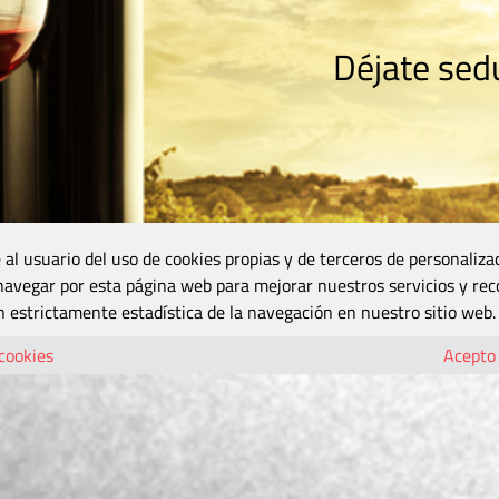
Déjate sedu
RISMO
ZONA DO
VINOS Y MÁS
GASTRONOMÍA
BLOGS
5B
 al usuario del uso de cookies propias y de terceros de personaliza
 navegar por esta página web para mejorar nuestros servicios y rec
 estrictamente estadística de la navegación en nuestro sitio web.
 cookies
Acepto