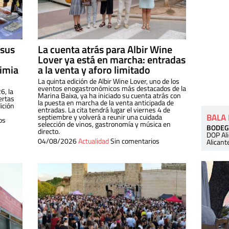
 sus
La cuenta atrás para Albir Wine
Lover ya está en marcha: entradas
dimia
a la venta y aforo limitado
La quinta edición de Albir Wine Lover, uno de los
eventos enogastronómicos más destacados de la
6, la
Marina Baixa, ya ha iniciado su cuenta atrás con
ertas
la puesta en marcha de la venta anticipada de
ición
entradas. La cita tendrá lugar el viernes 4 de
BALA
septiembre y volverá a reunir una cuidada
os
selección de vinos, gastronomía y música en
BODEG
directo.
DOP Al
04/08/2026
Actualidad
Sin comentarios
Alicant