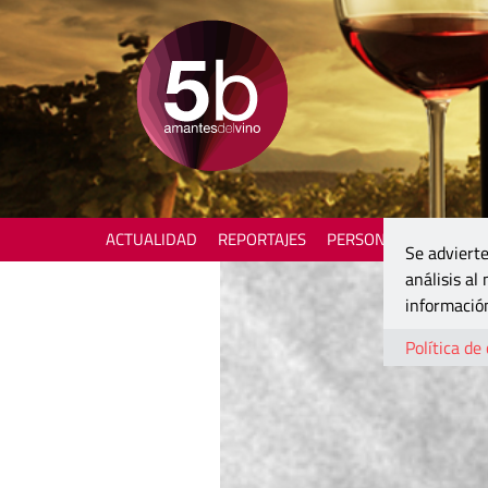
ACTUALIDAD
REPORTAJES
PERSONAJES
ENOTU
Se advierte
análisis al
información
Política de