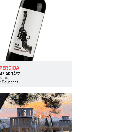
 PERDIDA
AS ARRÁEZ
icante
e Bouschet