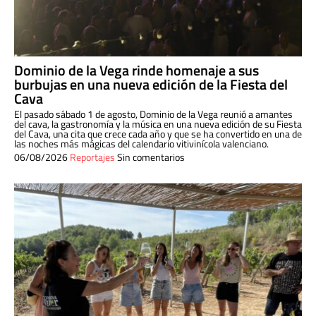
Dominio de la Vega rinde homenaje a sus
burbujas en una nueva edición de la Fiesta del
Cava
El pasado sábado 1 de agosto, Dominio de la Vega reunió a amantes
del cava, la gastronomía y la música en una nueva edición de su Fiesta
del Cava, una cita que crece cada año y que se ha convertido en una de
las noches más mágicas del calendario vitivinícola valenciano.
06/08/2026
Reportajes
Sin comentarios