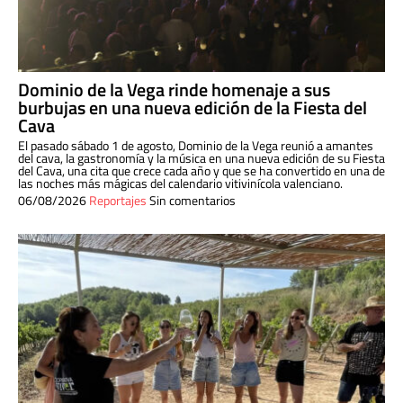
Dominio de la Vega rinde homenaje a sus
burbujas en una nueva edición de la Fiesta del
Cava
El pasado sábado 1 de agosto, Dominio de la Vega reunió a amantes
del cava, la gastronomía y la música en una nueva edición de su Fiesta
del Cava, una cita que crece cada año y que se ha convertido en una de
las noches más mágicas del calendario vitivinícola valenciano.
06/08/2026
Reportajes
Sin comentarios