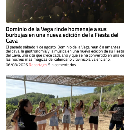
Dominio de la Vega rinde homenaje a sus
burbujas en una nueva edición de la Fiesta del
Cava
El pasado sábado 1 de agosto, Dominio de la Vega reunió a amantes
del cava, la gastronomía y la música en una nueva edición de su Fiesta
del Cava, una cita que crece cada año y que se ha convertido en una de
las noches más mágicas del calendario vitivinícola valenciano.
06/08/2026
Reportajes
Sin comentarios