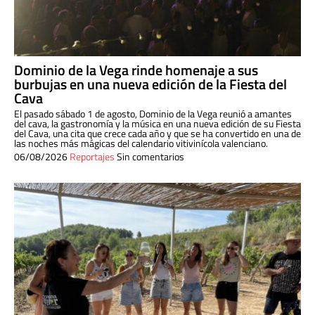
Dominio de la Vega rinde homenaje a sus
burbujas en una nueva edición de la Fiesta del
Cava
El pasado sábado 1 de agosto, Dominio de la Vega reunió a amantes
del cava, la gastronomía y la música en una nueva edición de su Fiesta
del Cava, una cita que crece cada año y que se ha convertido en una de
las noches más mágicas del calendario vitivinícola valenciano.
06/08/2026
Reportajes
Sin comentarios