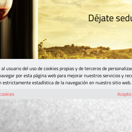
Déjate sedu
RISMO
ZONA DO
VINOS Y MÁS
GASTRONOMÍA
BLOGS
5B
 al usuario del uso de cookies propias y de terceros de personaliza
 navegar por esta página web para mejorar nuestros servicios y rec
 estrictamente estadística de la navegación en nuestro sitio web.
 cookies
Acepto