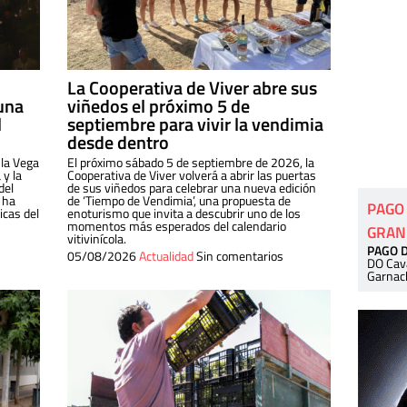
La Cooperativa de Viver abre sus
una
viñedos el próximo 5 de
l
septiembre para vivir la vendimia
desde dentro
 la Vega
El próximo sábado 5 de septiembre de 2026, la
 y la
Cooperativa de Viver volverá a abrir las puertas
del
de sus viñedos para celebrar una nueva edición
 ha
de ‘Tiempo de Vendimia’, una propuesta de
PAGO
cas del
enoturismo que invita a descubrir uno de los
momentos más esperados del calendario
GRAN
vitivinícola.
PAGO 
05/08/2026
Actualidad
Sin comentarios
DO Cav
Garnac