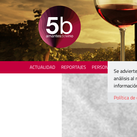
ACTUALIDAD
REPORTAJES
PERSONAJES
ENOTU
Se advierte
análisis al
información
Política de