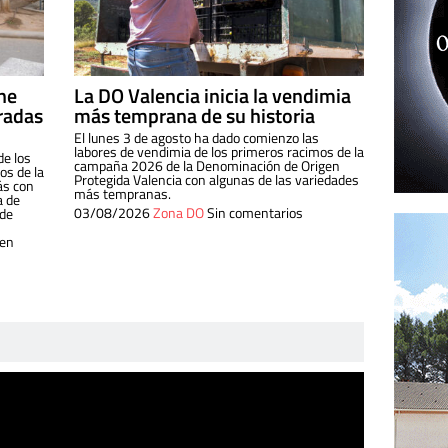
ine
La DO Valencia inicia la vendimia
radas
más temprana de su historia
El lunes 3 de agosto ha dado comienzo las
labores de vendimia de los primeros racimos de la
de los
campaña 2026 de la Denominación de Origen
s de la
Protegida Valencia con algunas de las variedades
ás con
más tempranas.
a de
03/08/2026
Zona DO
Sin comentarios
 de
 en