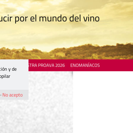
cir por el mundo del vino
 EVENTS
MOSTRA PROAVA 2026
ENOMANÍACOS
ción y de
opilar
·
No acepto