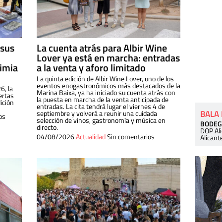
 sus
La cuenta atrás para Albir Wine
Lover ya está en marcha: entradas
dimia
a la venta y aforo limitado
La quinta edición de Albir Wine Lover, uno de los
eventos enogastronómicos más destacados de la
6, la
Marina Baixa, ya ha iniciado su cuenta atrás con
ertas
la puesta en marcha de la venta anticipada de
ición
entradas. La cita tendrá lugar el viernes 4 de
BALA
septiembre y volverá a reunir una cuidada
os
selección de vinos, gastronomía y música en
BODEG
directo.
DOP Al
04/08/2026
Actualidad
Sin comentarios
Alicant