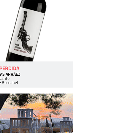
 PERDIDA
AS ARRÁEZ
icante
e Bouschet