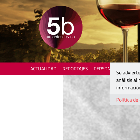
ACTUALIDAD
REPORTAJES
PERSONAJES
ENOTU
Se advierte
análisis al
información
Política de