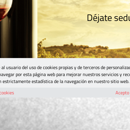
Déjate sedu
RISMO
ZONA DO
VINOS Y MÁS
GASTRONOMÍA
BLOGS
5B
 al usuario del uso de cookies propias y de terceros de personaliza
 navegar por esta página web para mejorar nuestros servicios y rec
 estrictamente estadística de la navegación en nuestro sitio web.
 cookies
Acepto