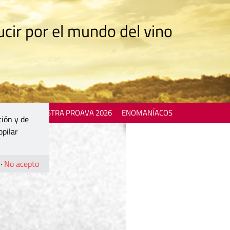
cir por el mundo del vino
 EVENTS
MOSTRA PROAVA 2026
ENOMANÍACOS
ción y de
opilar
·
No acepto