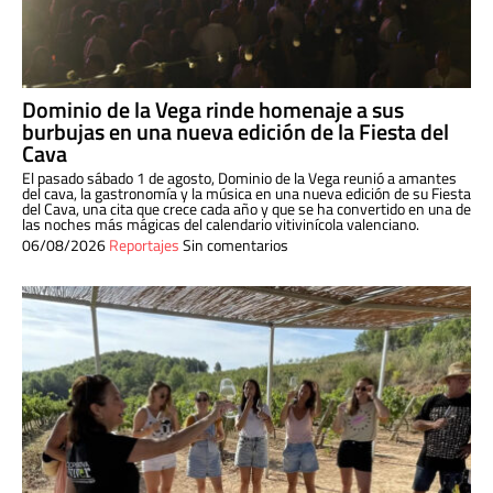
Dominio de la Vega rinde homenaje a sus
burbujas en una nueva edición de la Fiesta del
Cava
El pasado sábado 1 de agosto, Dominio de la Vega reunió a amantes
del cava, la gastronomía y la música en una nueva edición de su Fiesta
del Cava, una cita que crece cada año y que se ha convertido en una de
las noches más mágicas del calendario vitivinícola valenciano.
06/08/2026
Reportajes
Sin comentarios