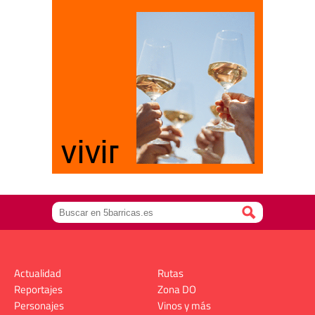
Actualidad
Rutas
Reportajes
Zona DO
Personajes
Vinos y más