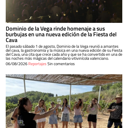
Dominio de la Vega rinde homenaje a sus
burbujas en una nueva edición de la Fiesta del
Cava
El pasado sábado 1 de agosto, Dominio de la Vega reunió a amantes
del cava, la gastronomía y la música en una nueva edición de su Fiesta
del Cava, una cita que crece cada año y que se ha convertido en una de
las noches más mágicas del calendario vitivinícola valenciano.
06/08/2026
Reportajes
Sin comentarios